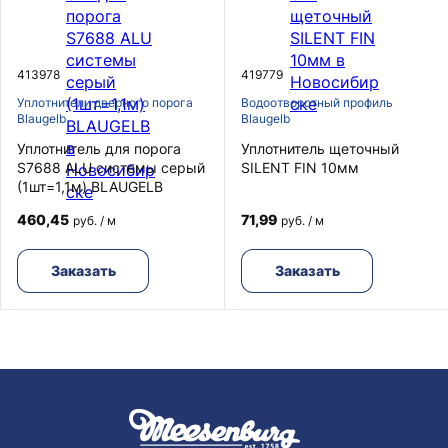
413978
419779
Уплотнители дверного порога
Водоотворотный профиль
Blaugelb
Blaugelb
Уплотнитель для порога
Уплотнитель щеточный
S7688 ALU системы серый
SILENT FIN 10мм
(1шт=1,1м) BLAUGELB
460,45
71,99
руб. / м
руб. / м
Заказать
Заказать