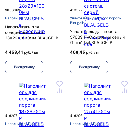
9036069
413977
Наполнители Blaugelb
Уплотнители дверного порога
Blaugelb
Наполнитель для
Уплотнитель для порога
соединения порога
S7639 PVC системы серый
28x29x1000мм BLAUGELB
(1шт=1,1м) BLAUGELB
4 453,41
408,45
руб. / шт
руб. / м
В корзину
В корзину
416207
416206
Наполнители Blaugelb
Наполнители Blaugelb