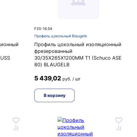
F35-16.54
Профиль цокольный Blaugelb
ционный
Профиль цокольный изоляционный
фрезерованный
AUSS
30/35X265X1200MM Т1 (Schuco ASE
80) BLAUGELB
5 439,02
руб. / шт
В корзину