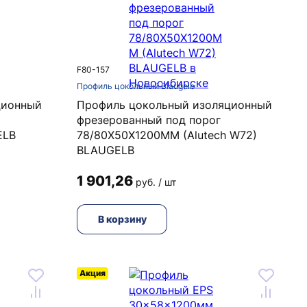
F80-157
Профиль цокольный Blaugelb
ционный
Профиль цокольный изоляционный
фрезерованный под порог
ELB
78/80X50X1200MM (Alutech W72)
BLAUGELB
1 901,26
руб. / шт
В корзину
Акция