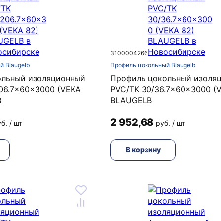
3100004266
й Blaugelb
Профиль цокольный Blaugelb
ольный изоляционный
Профиль цокольный изоля
06.7x60x3000 (VEKA
PVC/TK 30/36.7x60x3000 (
B
BLAUGELB
2 952,68
б. / шт
руб. / шт
В корзину