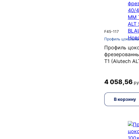
F45-117
Профиль цокольны
Профиль цок
фрезерованн
Т1 (Alutech A
4 058,56
ру
В корзину