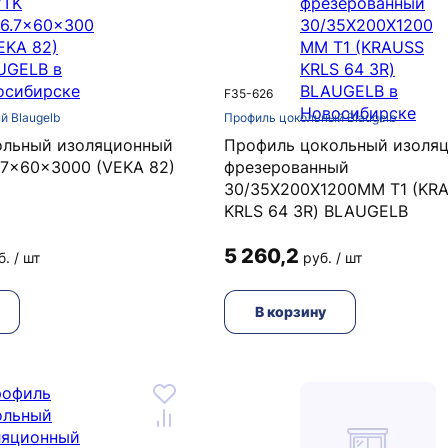
F35-626
й Blaugelb
Профиль цокольный Blaugelb
ольный изоляционный
Профиль цокольный изоля
.7x60x3000 (VEKA 82)
фрезерованный
30/35X200X1200MM Т1 (KR
KRLS 64 3R) BLAUGELB
5 260,2
б. / шт
руб. / шт
В корзину