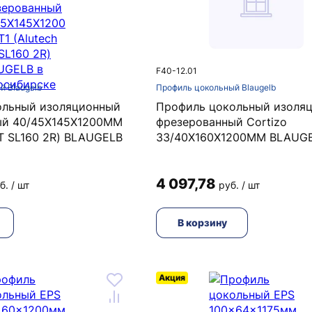
F40-12.01
й Blaugelb
Профиль цокольный Blaugelb
ольный изоляционный
Профиль цокольный изоля
ый 40/45X145X1200MM
фрезерованный Cortizo
LT SL160 2R) BLAUGELB
33/40X160X1200MM BLAUG
4 097,78
б. / шт
руб. / шт
В корзину
Акция