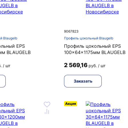
9067823
й Blaugelb
Профиль цокольный Blaugelb
ольный EPS
Профиль цокольный EPS
мм BLAUGELB
100x64x1175мм BLAUGELB
2 569,16
. / шт
руб. / шт
Заказать
Акция