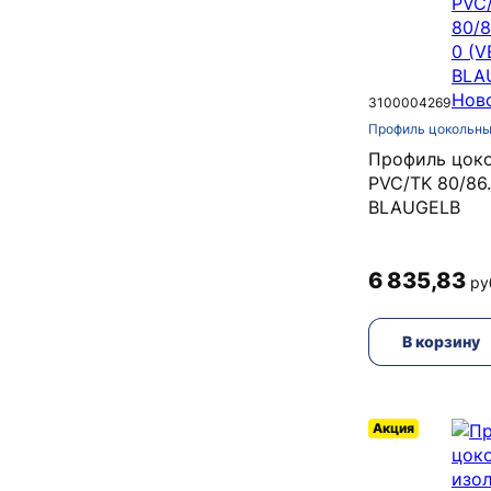
3100004269
Профиль цокольны
Профиль цок
PVC/TK 80/86
BLAUGELB
6 835,83
ру
В корзину
Акция