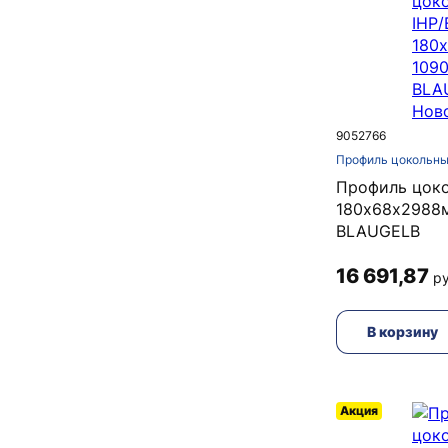
9052766
Профиль цокольны
Профиль цоко
180х68х2988
BLAUGELB
16 691,87
ру
В корзину
Акция