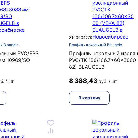
3100004270
й Blaugelb
Профиль цокольный Blaugelb
ольный PVC/EPS
Профиль цокольный изоля
мм 10909/SO
PVC/TK 100/106.7x60x3000
82) BLAUGELB
8 388,43
б. / шт
руб. / шт
В корзину