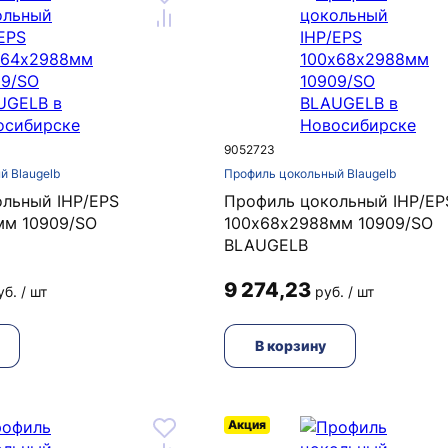
9052723
й Blaugelb
Профиль цокольный Blaugelb
льный IHP/EPS
Профиль цокольный IHP/EP
мм 10909/SO
100х68х2988мм 10909/SO
BLAUGELB
9 274,23
уб. / шт
руб. / шт
В корзину
Акция