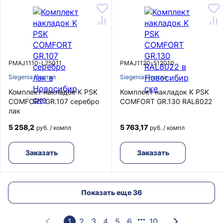
PMAJ1110-L25011
PMAJ1120-512010
Siegenia Портал
Siegenia Портал
Комплект накладок K PSK
Комплект накладок K PSK
COMFORT GR.107 серебро
COMFORT GR.130 RAL8022
лак
5 258,2
5 763,17
руб. / компл
руб. / компл
Заказать
Заказать
Показать еще 36
1
2
3
4
5
6
10