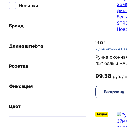
Новинки
Бренд
14834
Длина штифта
Ручки оконные Ст
Ручка оконна
45° белый RA
Розетка
99,38
руб. / 
Фиксация
В корзину
Цвет
Акция