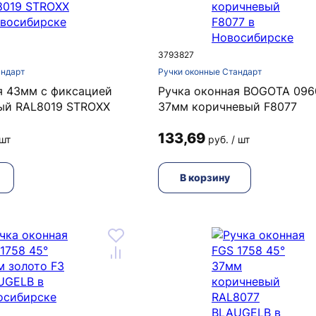
3793827
андарт
Ручки оконные Стандарт
я 43мм с фиксацией
Ручка оконная BOGOTA 096
ый RAL8019 STROXX
37мм коричневый F8077
133,69
 шт
руб. / шт
В корзину