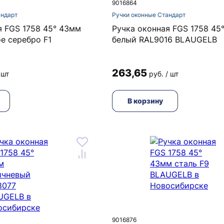
9016864
андарт
Ручки оконные Стандарт
я FGS 1758 45° 43мм
Ручка оконная FGS 1758 45
е серебро F1
белый RAL9016 BLAUGELB
263,65
 шт
руб. / шт
В корзину
9016876