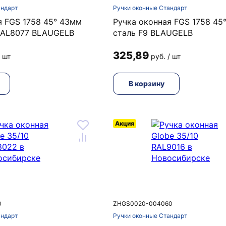
андарт
Ручки оконные Стандарт
я FGS 1758 45° 43мм
Ручка оконная FGS 1758 45
RAL8077 BLAUGELB
сталь F9 BLAUGELB
325,89
/ шт
руб. / шт
В корзину
Акция
0
ZHGS0020-004060
андарт
Ручки оконные Стандарт