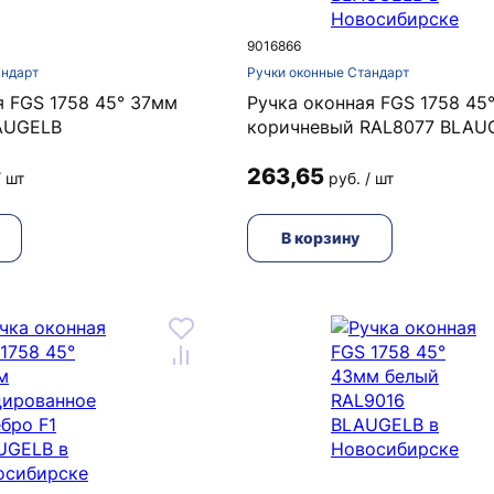
9016866
андарт
Ручки оконные Стандарт
я FGS 1758 45° 37мм
Ручка оконная FGS 1758 45
AUGELB
коричневый RAL8077 BLAU
263,65
/ шт
руб. / шт
В корзину