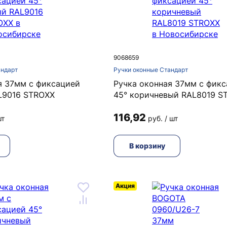
9068659
андарт
Ручки оконные Стандарт
я 37мм с фиксацией
Ручка оконная 37мм с фик
L9016 STROXX
45° коричневый RAL8019 S
116,92
шт
руб. / шт
В корзину
Акция