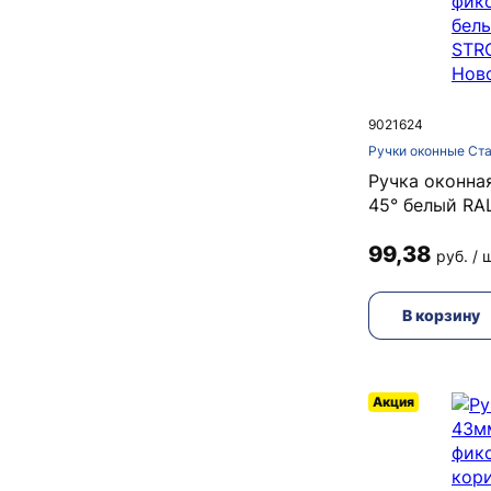
9021624
Ручки оконные Ст
Ручка оконна
45° белый RA
99,38
руб. / 
В корзину
Акция