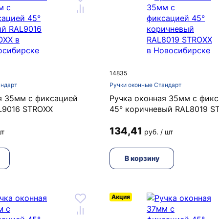
14835
андарт
Ручки оконные Стандарт
я 35мм с фиксацией
Ручка оконная 35мм с фик
L9016 STROXX
45° коричневый RAL8019 S
134,41
шт
руб. / шт
В корзину
Акция