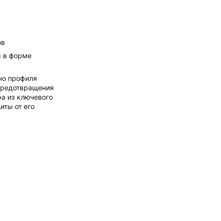
ов
 в форме
ьно профиля
предотвращения
а из ключевого
иты от его