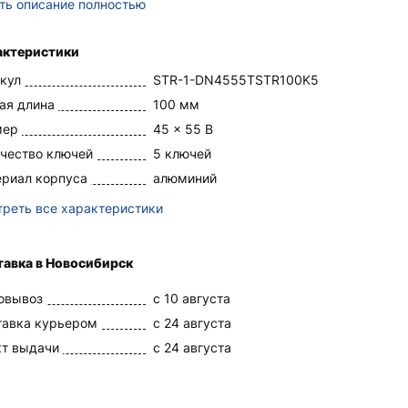
ть описание полностью
актеристики
кул
STR-1-DN4555TSTR100K5
ая длина
100 мм
мер
45 x 55 В
чество ключей
5 ключей
риал корпуса
алюминий
реть все характеристики
тавка в Новосибирск
овывоз
c 10 августа
тавка курьером
c 24 августа
кт выдачи
c 24 августа