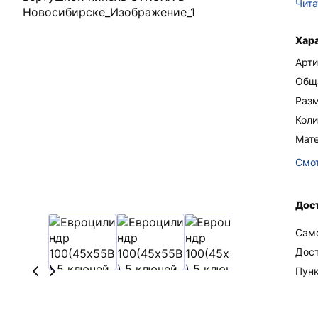
Чита
Хар
Арти
Общ
Раз
Коли
Мате
Смот
Дос
Сам
Дос
Пун