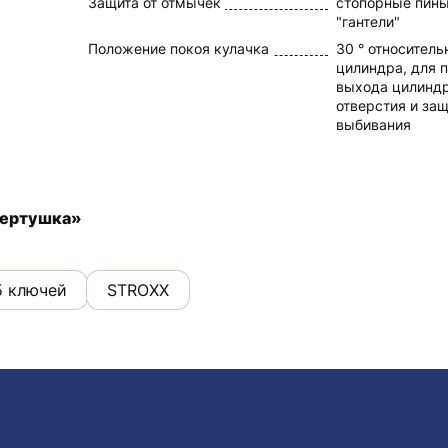
Защита от отмычек
стопорные пины
"гантели"
Положение покоя кулачка
30 ° относител
цилиндра, для 
выхода цилиндр
отверстия и защ
выбивания
вертушка»
5 ключей
STROXX