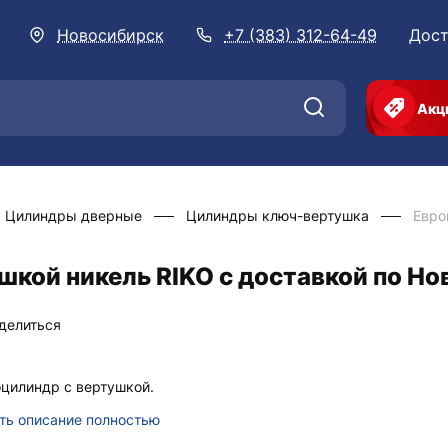
Новосибирск
+7 (383) 312-64-49
Дост
Акц
Цилиндры дверные
Цилиндры ключ-вертушка
Евро
шкой никель RIKO с доставкой по Н
делиться
цилиндр с вертушкой.
ть описание полностью