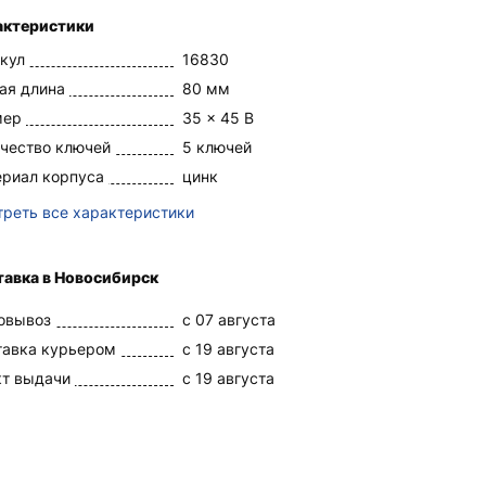
актеристики
кул
16830
ая длина
80 мм
мер
35 x 45 В
чество ключей
5 ключей
риал корпуса
цинк
реть все характеристики
тавка в Новосибирск
овывоз
c 07 августа
тавка курьером
c 19 августа
кт выдачи
c 19 августа