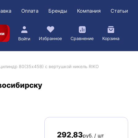
авка
Оплата
Бренды
Компания
Статьи
ии
Избранное
Сравнение
Корзина
Войти
цилиндр 80(35х45В) с вертушкой никель RIKO
овосибирску
292,83
руб. / шт