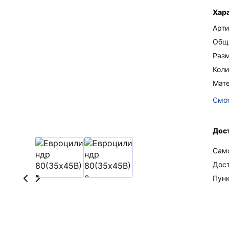
Хар
Арти
Общ
Раз
Коли
Мате
Смот
Дос
Сам
Дос
Пун