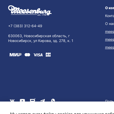
О ко
Конт
О на
+7 (383) 312-64-49
mees
630063, Новосибирская область, г
mees
Новосибирск, ул Кирова, зд. 278, к. 1
mees
Поль