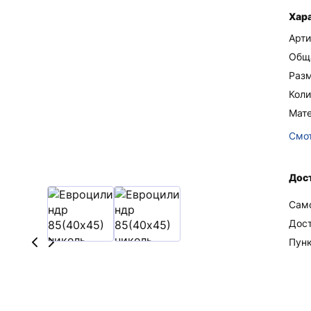
Хар
Арти
Общ
Раз
Коли
Мате
Смот
Дос
Сам
Дос
Пун