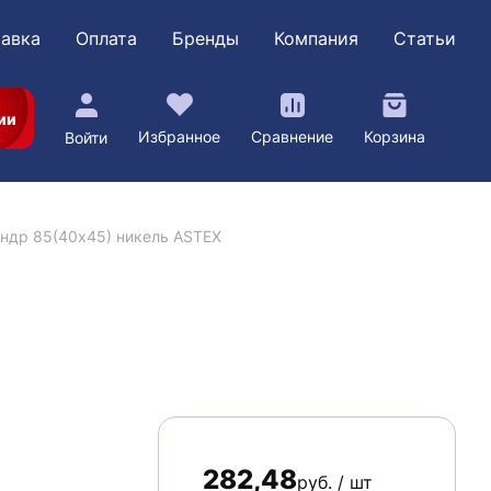
авка
Оплата
Бренды
Компания
Статьи
ии
Избранное
Сравнение
Корзина
Войти
ндр 85(40х45) никель ASTEX
282,48
руб. / шт