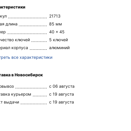
актеристики
кул
21713
ая длина
85 мм
мер
40 x 45
чество ключей
5 ключей
риал корпуса
алюминий
реть все характеристики
тавка в Новосибирск
овывоз
c 06 августа
тавка курьером
c 19 августа
кт выдачи
c 19 августа