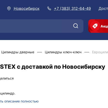
Новосибирск
+7 (383) 312-64-49
Дост
Акц
Цилиндры дверные
Цилиндры ключ-ключ
Евроцили
STEX с доставкой по Новосибирску
делиться
цилиндр.
ть описание полностью