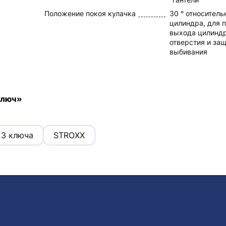
Положение покоя кулачка
30 ° относител
цилиндра, для 
выхода цилиндр
отверстия и защ
выбивания
ключ»
3 ключа
STROXX