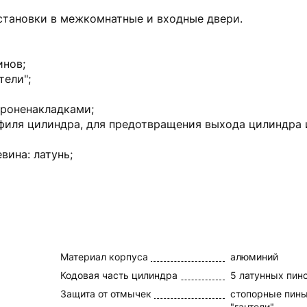
становки в межкомнатные и входные двери.
инов;
тели";
броненакладками;
офиля цилиндра, для предотвращения выхода цилиндра 
вина: латунь;
Материал корпуса
алюминий
Кодовая часть цилиндра
5 латунных пин
Защита от отмычек
стопорные пины
"гантели"