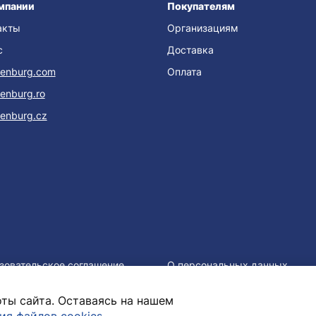
мпании
Покупателям
акты
Организациям
с
Доставка
enburg.com
Оплата
enburg.ro
enburg.cz
зовательское соглашение
О персональных данных
ты сайта. Оставаясь на нашем