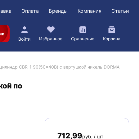
авка
Оплата
Бренды
Компания
Статьи
ии
Избранное
Сравнение
Корзина
Войти
цилиндр CBR-1 90(50x40В) с вертушкой никель DORMA
кой по
712,99
руб. / шт