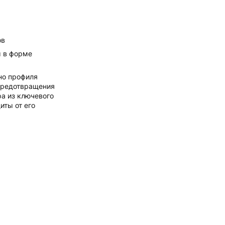
ов
 в форме
ьно профиля
предотвращения
а из ключевого
иты от его