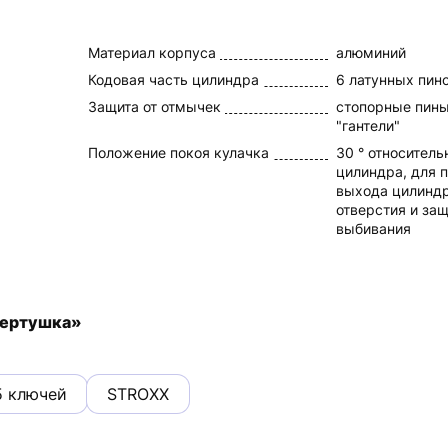
Материал корпуса
алюминий
Кодовая часть цилиндра
6 латунных пин
Защита от отмычек
стопорные пины
"гантели"
Положение покоя кулачка
30 ° относител
цилиндра, для 
выхода цилиндр
отверстия и защ
выбивания
вертушка»
5 ключей
STROXX