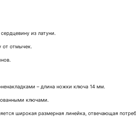
сердцевину из латуни.
 от отмычек.
инов.
оненакладками – длина ножки ключа 14 мм.
рованными ключами.
ляется широкая размерная линейка, отвечающая потре