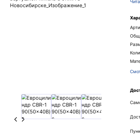
Чита
Хар
Арти
Общ
Раз
Коли
Мате
Смот
Дос
Сам
Дос
Пун