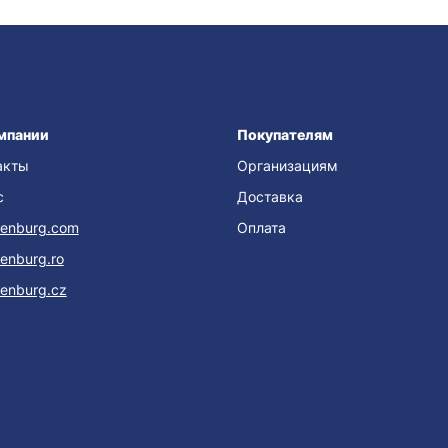
мпании
Покупателям
акты
Организациям
с
Доставка
enburg.com
Оплата
enburg.ro
enburg.cz