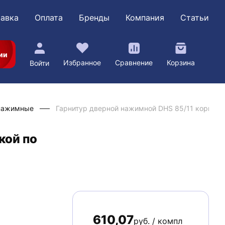
авка
Оплата
Бренды
Компания
Статьи
ии
Избранное
Сравнение
Корзина
Войти
нажимные
Гарнитур дверной нажимной DHS 85/11 коричн
кой по
610,07
руб. / компл