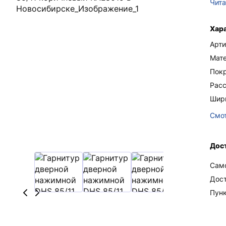
Чита
Хар
Арти
Мат
Пок
Рас
Шир
Смот
Дос
Сам
Дос
Пун