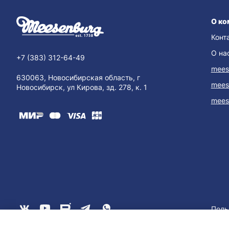
О ко
Конт
О на
+7 (383) 312-64-49
mees
630063, Новосибирская область, г
mees
Новосибирск, ул Кирова, зд. 278, к. 1
mees
Поль