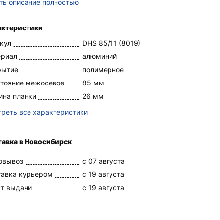
ть описание полностью
актеристики
кул
DHS 85/11 (8019)
ериал
алюминий
рытие
полимерное
стояние межосевое
85 мм
ина планки
26 мм
реть все характеристики
тавка в Новосибирск
овывоз
c 07 августа
тавка курьером
c 19 августа
кт выдачи
c 19 августа