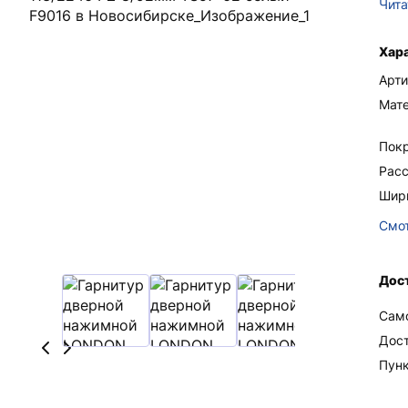
Чита
Хар
Арти
Мат
Пок
Рас
Шир
Смот
Дос
Сам
Дос
Пун