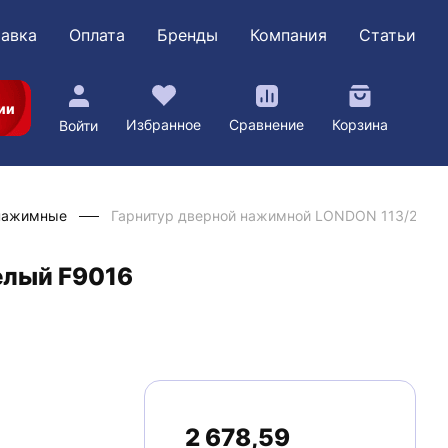
авка
Оплата
Бренды
Компания
Статьи
ии
Избранное
Сравнение
Корзина
Войти
нажимные
Гарнитур дверной нажимной LONDON 113/2246 
елый F9016
2 678,59