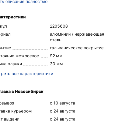
ть описание полностью
актеристики
кул
2205608
ериал
алюминий / нержавеющая
сталь
рытие
гальваническое покрытие
стояние межосевое
92 мм
ина планки
30 мм
реть все характеристики
тавка в Новосибирск
овывоз
c 10 августа
тавка курьером
c 24 августа
кт выдачи
c 24 августа