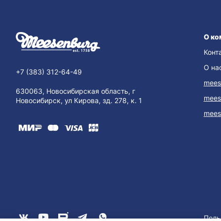
О ко
Конт
О на
+7 (383) 312-64-49
mees
630063, Новосибирская область, г
mees
Новосибирск, ул Кирова, зд. 278, к. 1
mees
Поль