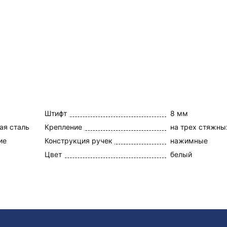
Штифт
8 мм
ая сталь
Крепление
на трех стяжны
ие
Конструкция ручек
нажимные
Цвет
белый