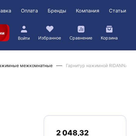
авка
Оплата
Бренды
Компания
Статьи
ии
Избранное
Сравнение
Корзина
Войти
нажимные межкомнатные
Гарнитур нажимной RIDANNA M15
2 048,32