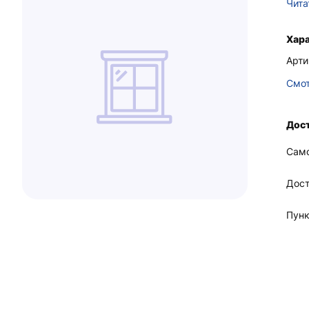
Чита
Хар
Арти
Смот
Дост
Сам
Дост
Пунк