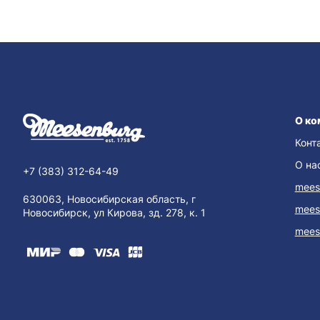
О ко
Конт
О на
+7 (383) 312-64-49
mees
630063, Новосибирская область, г
mees
Новосибирск, ул Кирова, зд. 278, к. 1
mees