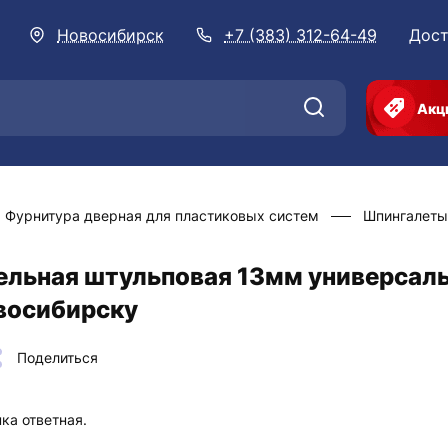
Новосибирск
+7 (383) 312-64-49
Дост
Акц
Фурнитура дверная для пластиковых систем
Шпингалеты
ельная штульповая 13мм универсаль
овосибирску
Поделиться
ка ответная.