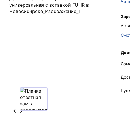
Чита
Хар
Арти
Смот
Дос
Сам
Дос
Пун