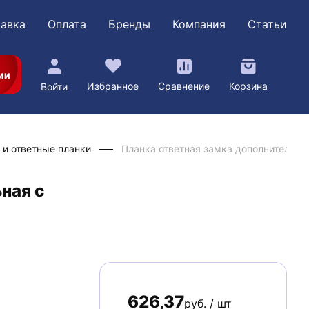
авка
Оплата
Бренды
Компания
Статьи
ии
Избранное
Сравнение
Корзина
Войти
 и ответные планки
Планка ответная замка дополнительна
ная с
626,37
руб. / шт