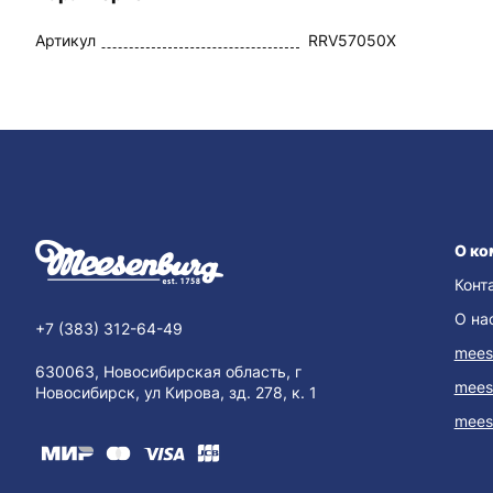
Артикул
RRV57050X
О ко
Конт
О на
+7 (383) 312-64-49
mees
630063, Новосибирская область, г
mees
Новосибирск, ул Кирова, зд. 278, к. 1
mees