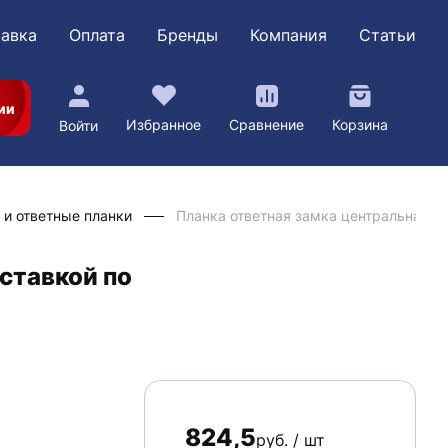
авка
Оплата
Бренды
Компания
Статьи
ии
Избранное
Сравнение
Корзина
Войти
 и ответные планки
Планка ответная замка центральная V
ставкой по
824,5
руб. / шт