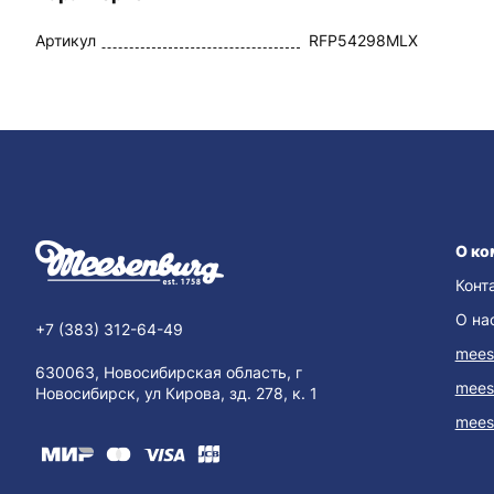
Артикул
RFP54298MLX
О ко
Конт
О на
+7 (383) 312-64-49
mees
630063, Новосибирская область, г
mees
Новосибирск, ул Кирова, зд. 278, к. 1
mees