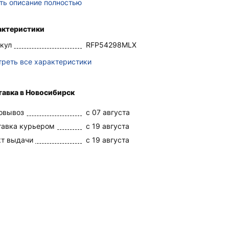
ть описание полностью
актеристики
кул
RFP54298MLX
реть все характеристики
тавка в Новосибирск
овывоз
c 07 августа
тавка курьером
c 19 августа
кт выдачи
c 19 августа