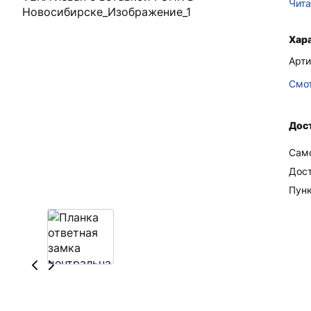
Чита
Хар
Арти
Смот
Дос
Сам
Дос
Пун