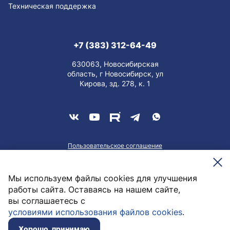
Техническая поддержка
+7 (383) 312-64-49
630063, Новосибирская
область, г Новосибирск, ул
Кирова, зд. 278, к. 1
Пользовательское соглашение
О персональных данных
Meesenburg @2026
Мы используем файлы cookies для улучшения
работы сайта. Оставаясь на нашем сайте,
вы соглашаетесь с
2 103,31
руб. / компл
условиями использования файлов cookies
.
В корзину
В наличии
Хорошо, принимаю