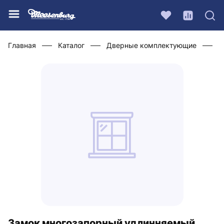
Главная
Каталог
Дверные комплектующие
Ф
Замок многозапорный удлинняемый