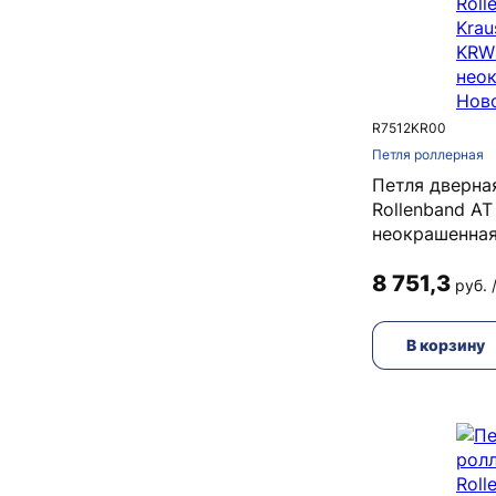
R7512KR00
Петля роллерная
Петля дверна
Rollenband AT
неокрашенна
8 751,3
руб. 
В корзину