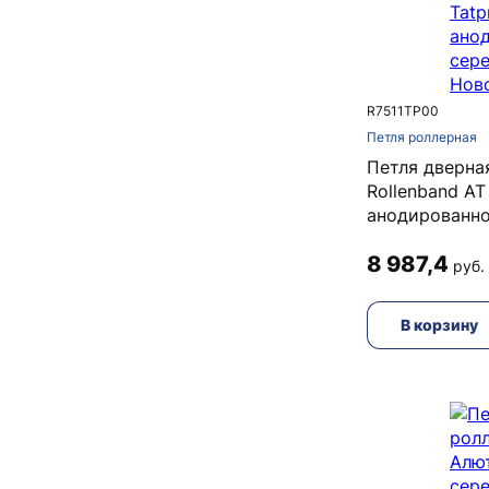
R7511TP00
Петля роллерная
Петля дверна
Rollenband AT
анодированно
8 987,4
руб. 
В корзину