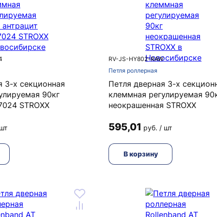
4
RV-JS-HY802-RAW
Петля роллерная
я 3-х секционная
Петля дверная 3-х секцион
улируемая 90кг
клеммная регулируемая 90
7024 STROXX
неокрашенная STROXX
595,01
 шт
руб. / шт
В корзину