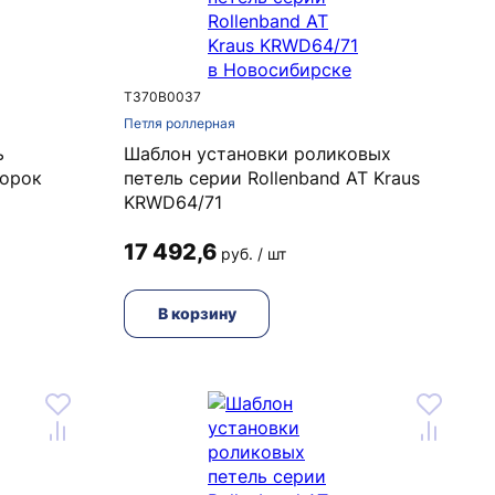
T370B0037
Петля роллерная
ь
Шаблон установки роликовых
порок
петель серии Rollenband AT Kraus
KRWD64/71
17 492,6
руб. / шт
В корзину