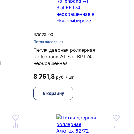
R7512SL00
Петля роллерная
Петля дверная роллерная
Rollenband AT Sial KPT74
1
неокрашенная
8 751,3
руб. / шт
В корзину