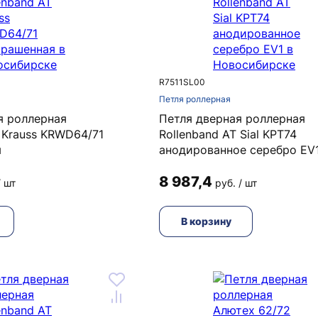
R7511SL00
Петля роллерная
я роллерная
Петля дверная роллерная
 Krauss KRWD64/71
Rollenband AT Sial KPT74
я
анодированное серебро EV
8 987,4
/ шт
руб. / шт
В корзину