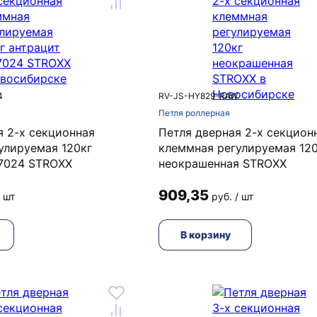
4
RV-JS-HY829-RAW
Петля роллерная
я 2-х секционная
Петля дверная 2-х секцион
улируемая 120кг
клеммная регулируемая 12
7024 STROXX
неокрашенная STROXX
909,35
/ шт
руб. / шт
В корзину