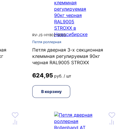
RV-JS-HY802-9005
Петля роллерная
ная
Петля дверная 3-х секционная
кг
клеммная регулируемая 90кг
черная RAL9005 STROXX
624,95
руб. / шт
В корзину