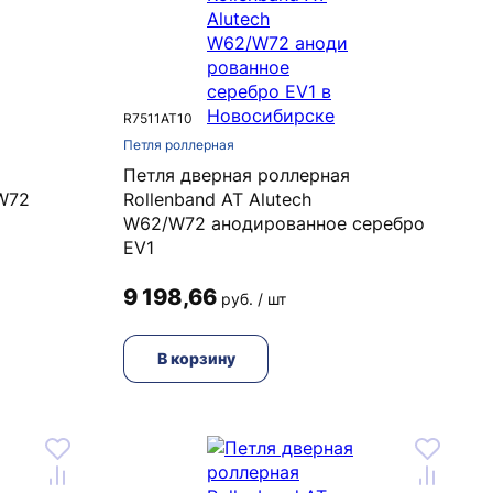
R7511AT10
Петля роллерная
Петля дверная роллерная
/W72
Rollenband AT Alutech
W62/W72 анодированное серебро
EV1
9 198,66
руб. / шт
В корзину