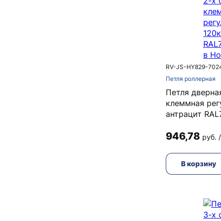
RV-JS-HY829-702
Петля роллерная
Петля дверна
клеммная рег
антрацит RAL
946,78
руб. 
В корзину