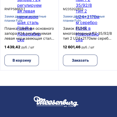
RNFP58682L1
M2352Q28SS
Замки дверные и ответные
Замки дверные и ответные
планки Fuhr
планки Fuhr
Планка ответная основного
Замок 855GL
запора F24 регулируемая
многозапорный PZ 35/92/8
левая нержавеющая сталь
тип 2 U24x2170мм серебро
FUHR
FUHR
1 439,42
12 601,46
руб. / шт
руб. / шт
В корзину
Заказать