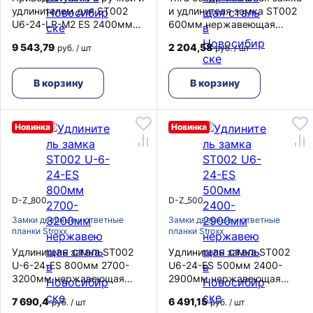
удлинителем для ST002
и удлинителя замка ST002
U6-24-LR-M2 ES 2400мм
600мм нержавеющая
STROXX
сталь
9 543,79
2 204,58
руб. / шт
руб. / шт
В корзину
В корзину
Новинка
Новинка
D-Z_800
D-Z_500
Замки дверные и ответные
Замки дверные и ответные
планки Stroxx
планки Stroxx
Удлинитель замка ST002
Удлинитель замка ST002
U-6-24-ES 800мм 2700-
U6-24-ES 500мм 2400-
3200мм нержавеющая
2900мм нержавеющая
сталь
сталь
7 690,4
6 491,15
руб. / шт
руб. / шт