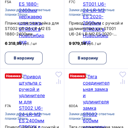
F5A
F7C
Замки дверные и ответные
Замки дверные и ответные
планки Stroxx
планки Stroxx
Планка ответная рейка для
Привод штульпа с ручкой и
ST002 U6-24-LR-M2 ES
удлинителем для ST001
1880-2400мм
U6-24-LR-M2 ES 2020-
нержавеющая сталь
2500мм STROXX
6 318,95
9 979,58
руб. / шт
руб. / шт
STROXX
В корзину
В корзину
Новинка
Новинка
F7A
600A
Замки дверные и ответные
Замки дверные и ответные
планки Stroxx
планки Stroxx
Привод штульпа с ручкой и
Тяга соединительная замка