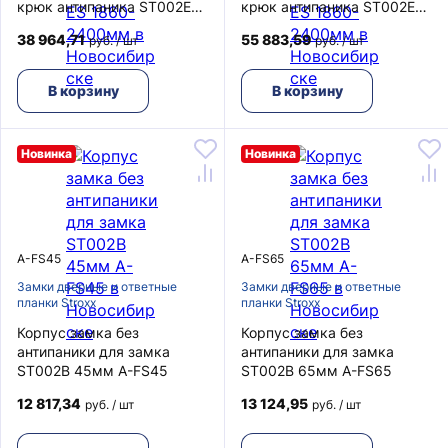
крюк антипаника ST002EAZ
крюк антипаника ST002EAZ
U6-24-65-92-8-HB-LR ES
U6-24-65-92-8-HB-LR ES
38 964,71
55 883,59
руб. / шт
руб. / шт
1860-2400мм
1860-2400мм
В корзину
В корзину
Новинка
Новинка
A-FS45
A-FS65
Замки дверные и ответные
Замки дверные и ответные
планки Stroxx
планки Stroxx
Корпус замка без
Корпус замка без
антипаники для замка
антипаники для замка
ST002B 45мм A-FS45
ST002B 65мм A-FS65
12 817,34
13 124,95
руб. / шт
руб. / шт