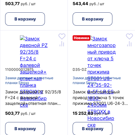
503,77
543,44
руб. / шт
руб. / шт
В корзину
В корзину
Новинка
1100000012975
D35-DZ
Замки дверные и ответные
Замки дверные и ответные
планки Stroxx
планки Stroxx
Замок дверной PZ 92/35/8
Замок многозапорный
F=24 с фалевой
привод от ключа 5 точек
защелкой+ответная планка
прижима ST001 U6-24-35-
STROXX
92-8-5F-LR ES 1880-
503,77
15 252,63
руб. / шт
руб. / шт
2400мм STROXX
В корзину
В корзину