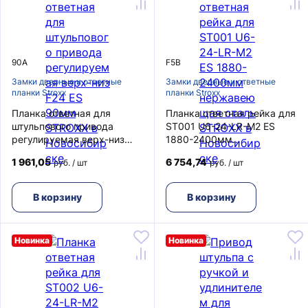
90A
F5B
Замки дверные и ответные
Замки дверные и ответные
планки Stroxx
планки Stroxx
Планка ответная для
Планка ответная рейка для
штульпового привода
ST001 U6-24-LR-M2 ES
регулируемая верх-низ
1880-2400мм
F24 ES 90мм STROXX
нержавеющая сталь
1 961,05
6 754,74
руб. / шт
руб. / шт
STROXX
В корзину
В корзину
Новинка
Новинка