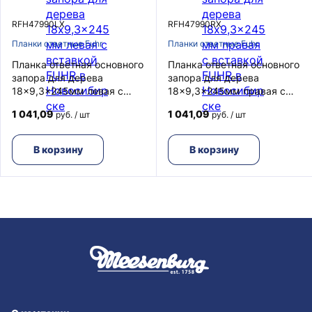
RFH47990LX
RFH47990RX
Планки ответные Fuhr
Планки ответные Fuhr
Планка ответная основного
Планка ответная основного
запора для дерева
запора для дерева
18x9,3x245мм левая с
18x9,3x245мм правая с
вставкой FUHR
вставкой FUHR
1 041,09
1 041,09
руб. / шт
руб. / шт
В корзину
В корзину